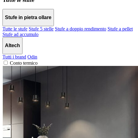
Stufe in pietra ollare
Tutte le stufe
Stufe 5 stelle
Stufe a doppio rendimento
Stufe a pellet
Stufe ad accumulo
Altech
Tutti i brand
Odin
Conto termico