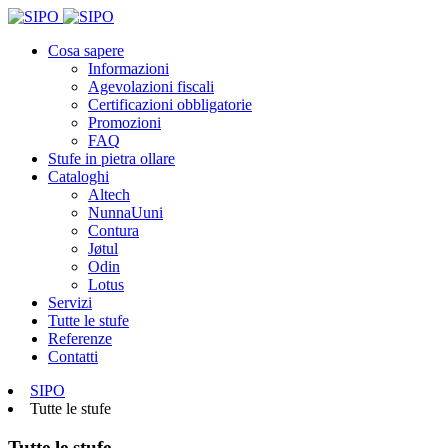
Cosa sapere
Informazioni
Agevolazioni fiscali
Certificazioni obbligatorie
Promozioni
FAQ
Stufe in pietra ollare
Cataloghi
Altech
NunnaUuni
Contura
Jøtul
Odin
Lotus
Servizi
Tutte le stufe
Referenze
Contatti
SIPO
Tutte le stufe
Tutte le stufe