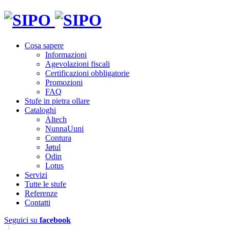
Cosa sapere
Informazioni
Agevolazioni fiscali
Certificazioni obbligatorie
Promozioni
FAQ
Stufe in pietra ollare
Cataloghi
Altech
NunnaUuni
Contura
Jøtul
Odin
Lotus
Servizi
Tutte le stufe
Referenze
Contatti
Seguici su
facebook