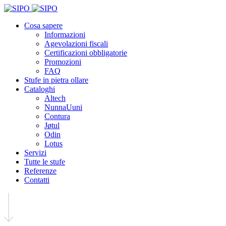
Cosa sapere
Informazioni
Agevolazioni fiscali
Certificazioni obbligatorie
Promozioni
FAQ
Stufe in pietra ollare
Cataloghi
Altech
NunnaUuni
Contura
Jøtul
Odin
Lotus
Servizi
Tutte le stufe
Referenze
Contatti