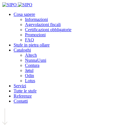
Cosa sapere
Informazioni
Agevolazioni fiscali
Certificazioni obbligatorie
Promozioni
FAQ
Stufe in pietra ollare
Cataloghi
Altech
NunnaUuni
Contura
Jøtul
Odin
Lotus
Servizi
Tutte le stufe
Referenze
Contatti