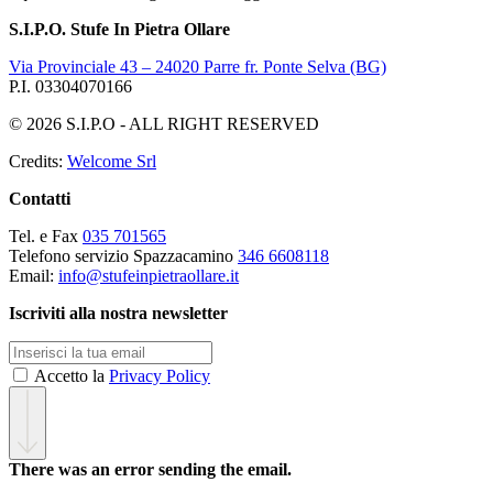
S.I.P.O. Stufe In Pietra Ollare
Via Provinciale 43 – 24020 Parre fr. Ponte Selva (BG)
P.I. 03304070166
© 2026 S.I.P.O - ALL RIGHT RESERVED
Credits:
Welcome Srl
Contatti
Tel. e Fax
035 701565
Telefono servizio Spazzacamino
346 6608118
Email:
info@stufeinpietraollare.it
Iscriviti alla nostra newsletter
Accetto la
Privacy Policy
There was an error sending the email.