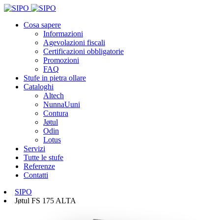
Cosa sapere
Informazioni
Agevolazioni fiscali
Certificazioni obbligatorie
Promozioni
FAQ
Stufe in pietra ollare
Cataloghi
Altech
NunnaUuni
Contura
Jøtul
Odin
Lotus
Servizi
Tutte le stufe
Referenze
Contatti
SIPO
Jøtul FS 175 ALTA