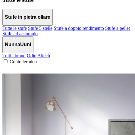
Stufe in pietra ollare
Tutte le stufe
Stufe 5 stelle
Stufe a doppio rendimento
Stufe a pellet
Stufe ad accumulo
NunnaUuni
Tutti i brand
Odin
Altech
Conto termico