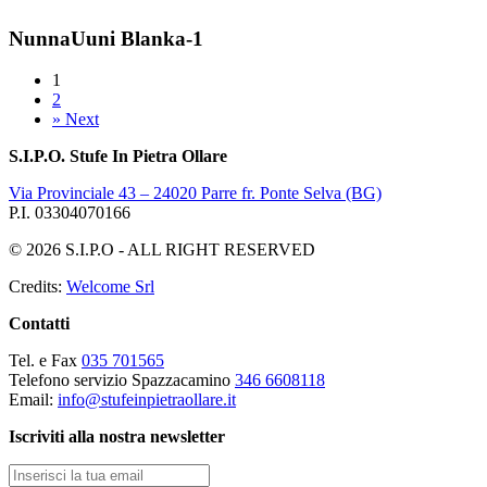
NunnaUuni Blanka-1
1
2
»
Next
S.I.P.O. Stufe In Pietra Ollare
Via Provinciale 43 – 24020 Parre fr. Ponte Selva (BG)
P.I. 03304070166
© 2026 S.I.P.O - ALL RIGHT RESERVED
Credits:
Welcome Srl
Contatti
Tel. e Fax
035 701565
Telefono servizio Spazzacamino
346 6608118
Email:
info@stufeinpietraollare.it
Iscriviti alla nostra newsletter