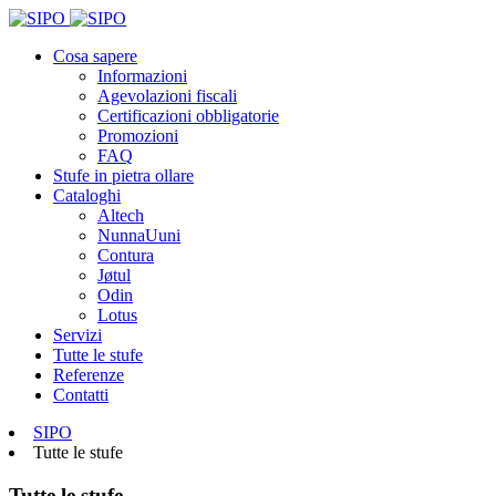
Cosa sapere
Informazioni
Agevolazioni fiscali
Certificazioni obbligatorie
Promozioni
FAQ
Stufe in pietra ollare
Cataloghi
Altech
NunnaUuni
Contura
Jøtul
Odin
Lotus
Servizi
Tutte le stufe
Referenze
Contatti
SIPO
Tutte le stufe
Tutte le stufe