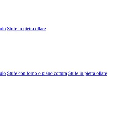
ulo
Stufe in pietra ollare
ulo
Stufe con forno o piano cottura
Stufe in pietra ollare