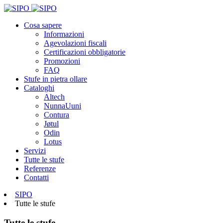
Cosa sapere
Informazioni
Agevolazioni fiscali
Certificazioni obbligatorie
Promozioni
FAQ
Stufe in pietra ollare
Cataloghi
Altech
NunnaUuni
Contura
Jøtul
Odin
Lotus
Servizi
Tutte le stufe
Referenze
Contatti
SIPO
Tutte le stufe
Tutte le stufe