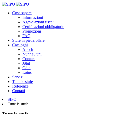
Cosa sapere
Informazioni
Agevolazioni fiscali
Certificazioni obbligatorie
Promozioni
FAQ
Stufe in pietra ollare
Cataloghi
Altech
NunnaUuni
Contura
Jøtul
Odin
Lotus
Servizi
Tutte le stufe
Referenze
Contatti
SIPO
Tutte le stufe
Tutte le stufe